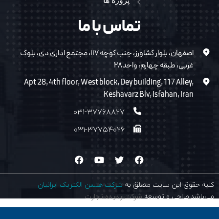
پروژه ها
تماس با ما
اصفهان، بلوار کشاورز، جنب کوچه ۱۱۷، مجتمع اداری دی، بلوک
غربی، طبقه چهارم، واحد۲۸
Apt 28, 4th floor, West block, Dey building, 117 Alley,
Keshavarz Blv, Isfahan, Iran
۰۳۱-۳۷۷۶۸۸۲۷
۰۳۱-۳۷۷۵۴۰۲۶
کلیه حقوق این سایت متعلق به
شرکت هنسن الکتریک ایرانیان
می‌باشد.طراحی و توسعه
شرکت پدیده تجارت