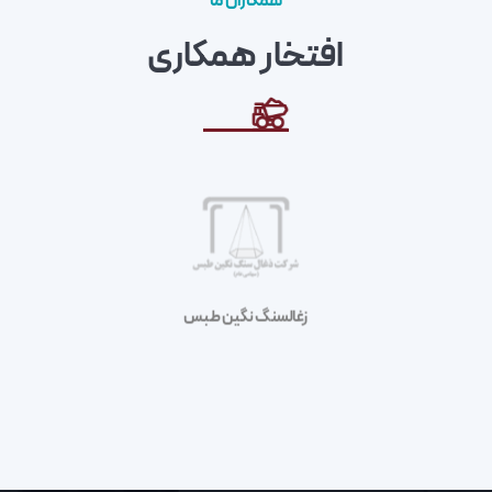
همکاران ما
افتخار همکاری
انتخاب و نصب سنسورهای مناسب برای مانیتورینگ نوار نقاله در معادن زغال سنگ نیاز به مراحلی از شناسایی اهداف تا تست و نگهداری دارد. این فرآیند شامل انتخاب انواع سنسورها برای تشخیص کشش، عدم تعادل، سرعت، دما و ارتعاشات، و نصب آنها در مکان‌های مناسب با رعایت کالیبراسیون و اعتبارسنجی منظم می‌شود. تعامل با متخصصان و رعایت دستورالعمل‌های ایمنی از اهمیت بالایی برخوردار است.
فولاد زرند ایرانیان