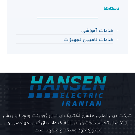
دسته‌ها
خدمات آموزشی
خدمات تامیین تجهیزات
شرکت بین المللی هنسن الکتریک ایرانیان (جوینت ونچر) با بیش
از 7 سال تجربه درخشان در ارائه خدمات بازرگانی، مهندسی و
مشاوره خود معتقد و متعهد است.