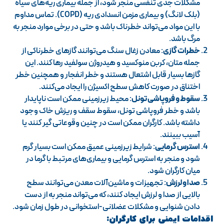
مشکلات جدی تنفسی منجر شود، از جمله بیماری ریه‌های سیاه
(بلک لانگ) و بیماری مزمن انسدادی ریه (COPD). تماس مداوم
با این مواد می‌تواند خطرناک باشد و حتی در برخی موارد منجر به
مرگ باشد.
خطرات گازی
: معادن زغال سنگ می‌توانند گازهای خطرناکی از
جمله متان، کربن منوکسید و هیدروژن سولفید رها کنند. این
گازها بسیار قابل اشتعال هستند و خطر انفجار و همچنین خطر
اختناق در صورت کاهش سطح اکسیژن را ایجاد می‌کنند.
سقوط و فروپاشی تونل
: محیط زیرزمینی ممکن است ناپایدار
باشد و خطر فروپاشی تونل، سقوط سقف و ریزش خاک وجود
داشته باشد. کارگران ممکن است در چنین وقوعاتی گیر کنند یا
آسیب ببینند.
استرس گرمایی
: شرایط زیرزمینی عمیق ممکن است بسیار گرم
شود و منجر به استرس گرمایی و بیماری‌های مرتبط با گرما در
میان کارگران شود.
صدا و لرزش
: تجهیزات و ماشین‌آلات معدن می‌توانند سطح
بالایی از صدا و لرزش ایجاد کنند، که می‌تواند منجر به از دست
دادن شنوایی و مشکلات عضلانی-استخوانی در طول زمان شود.
اقدامات ایمنی برای کارگران: