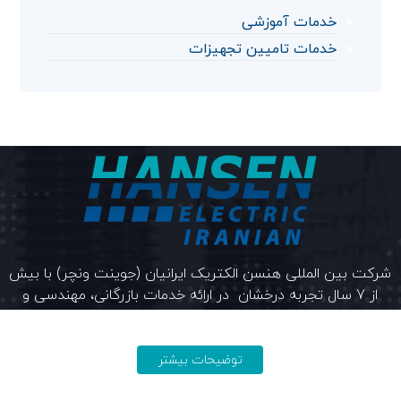
خدمات آموزشی
خدمات تامیین تجهیزات
شرکت بین المللی هنسن الکتریک ایرانیان (جوینت ونچر) با بیش
از 7 سال تجربه درخشان در ارائه خدمات بازرگانی، مهندسی و
مشاوره خود معتقد و متعهد است.
توضیحات بیشتر