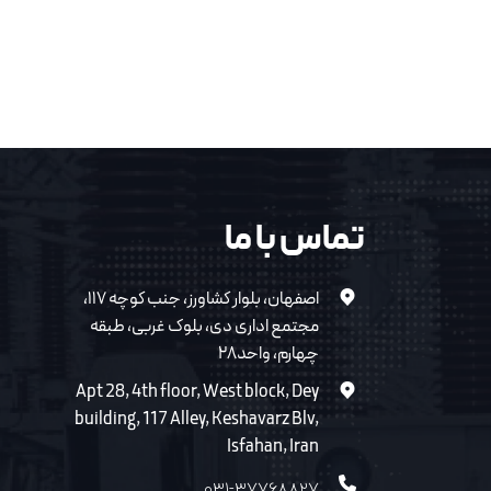
تماس با ما
اصفهان، بلوار کشاورز، جنب کوچه ۱۱۷،
مجتمع اداری دی، بلوک غربی، طبقه
چهارم، واحد۲۸
Apt 28, 4th floor, West block, Dey
building, 117 Alley, Keshavarz Blv,
Isfahan, Iran
۰۳۱-۳۷۷۶۸۸۲۷