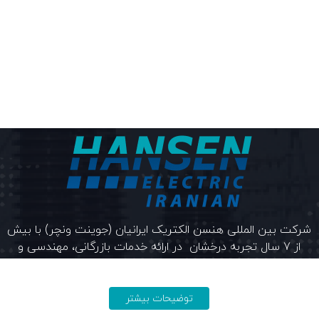
شرکت بین المللی هنسن الکتریک ایرانیان (جوینت ونچر) با بیش
از 7 سال تجربه درخشان در ارائه خدمات بازرگانی، مهندسی و
مشاوره خود معتقد و متعهد است.
توضیحات بیشتر