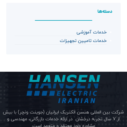
دسته‌ها
خدمات آموزشی
خدمات تامیین تجهیزات
شرکت بین المللی هنسن الکتریک ایرانیان (جوینت ونچر) با بیش
از 7 سال تجربه درخشان در ارائه خدمات بازرگانی، مهندسی و
مشاوره خود معتقد و متعهد است.