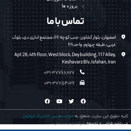
پروژه ها
تماس با ما
اصفهان، بلوار کشاورز، جنب کوچه ۱۱۷، مجتمع اداری دی، بلوک
غربی، طبقه چهارم، واحد۲۸
Apt 28, 4th floor, West block, Dey building, 117 Alley,
Keshavarz Blv, Isfahan, Iran
۰۳۱-۳۷۷۶۸۸۲۷
۰۳۱-۳۷۷۵۴۰۲۶
کلیه حقوق این سایت متعلق به
شرکت هنسن الکتریک ایرانیان
می‌باشد.طراحی و توسعه
شرکت پدیده تجارت