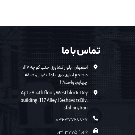
تماس با ما
اصفهان، بلوار کشاورز، جنب کوچه ۱۱۷،
مجتمع اداری دی، بلوک غربی، طبقه
چهارم، واحد۲۸
Apt 28, 4th floor, West block, Dey
building, 117 Alley, Keshavarz Blv,
Isfahan, Iran
۰۳۱-۳۷۷۶۸۸۲۷
۰۳۱-۳۷۷۵۴۰۲۶